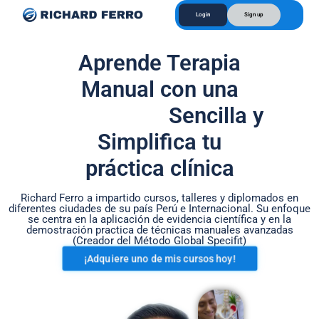
Login
Sign up
Aprende Terapia
Manual con una
M
e
t
o
d
o
l
o
g
í
a
Sencilla y
E
M
n
e
s
n
e
Simplifica tu
t
ñ
o
a
r
í
n
a
z
a
práctica clínica
Richard Ferro a impartido cursos, talleres y diplomados en
diferentes ciudades de su país Perú e Internacional. Su enfoque
se centra en la aplicación de evidencia científica y en la
demostración practica de técnicas manuales avanzadas
(Creador del Método Global Specifit)
¡Adquiere uno de mis cursos hoy!