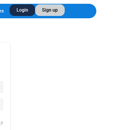
Login
Sign up
es
a?