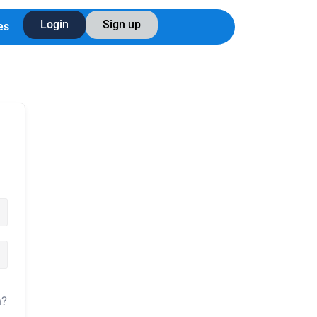
Login
Sign up
es
a?