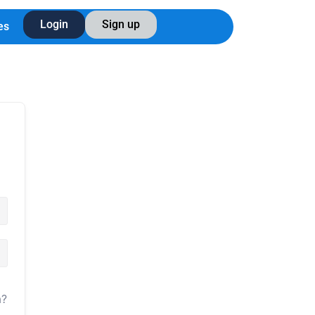
Login
Sign up
es
a?