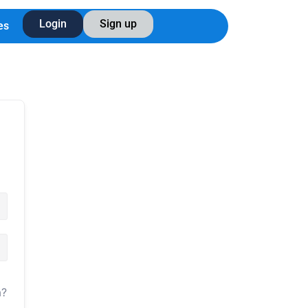
Login
Sign up
es
a?